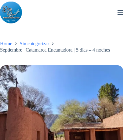
Skip
to
content
Home
Sin categorizar
Septiembre | Catamarca Encantadora | 5 días – 4 noches