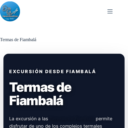
Skip
to
content
Termas de Fiambalá
EXCURSIÓN DESDE FIAMBALÁ
Termas de
Fiambalá
La excursión a las
Termas de Fiambalá
permite
disfrutar de uno de los complejos termales