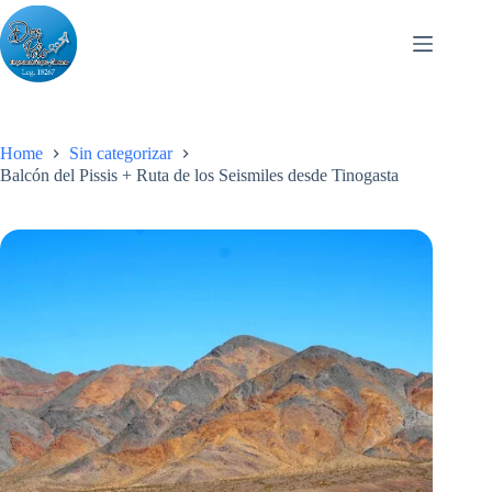
Skip
to
content
Home
Sin categorizar
Balcón del Pissis + Ruta de los Seismiles desde Tinogasta